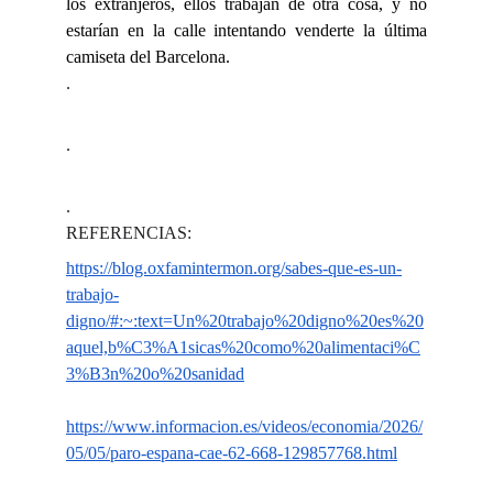
los extranjeros, ellos trabajan de otra cosa, y no
estarían en la calle intentando venderte la última
camiseta del Barcelona.
.
.
.
REFERENCIAS:
https://blog.oxfamintermon.org/sabes-que-es-un-
trabajo-
digno/#:~:text=Un%20trabajo%20digno%20es%20
aquel,b%C3%A1sicas%20como%20alimentaci%C
3%B3n%20o%20sanidad
https://www.informacion.es/videos/economia/2026/
05/05/paro-espana-cae-62-668-129857768.html