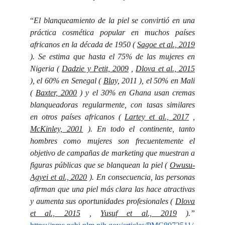
“
El blanqueamiento de la piel se convirtió en una
práctica cosmética popular en muchos países
africanos en la década de 1950 (
Sagoe et al., 2019
). Se estima que hasta el 75% de las mujeres en
Nigeria (
Dadzie y Petit, 2009
,
Dlova et al., 2015
), el 60% en Senegal (
Blay,
2011 ), el 50% en Mali
(
Baxter, 2000
) y el 30% en Ghana usan cremas
blanqueadoras regularmente, con tasas similares
en otros países africanos (
Lartey et al., 2017
,
McKinley, 2001
). En todo el continente, tanto
hombres como mujeres son frecuentemente el
objetivo de campañas de marketing que muestran a
figuras públicas que se blanquean la piel (
Owusu-
Agyei et al., 2020
). En consecuencia, las personas
afirman que una piel más clara las hace atractivas
y aumenta sus oportunidades profesionales (
Dlova
et al., 2015
,
Yusuf et al., 2019
).”