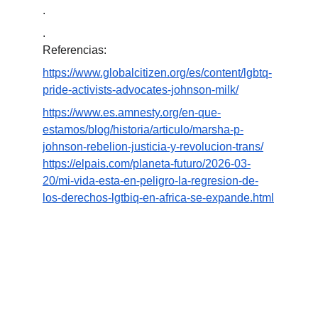
.
.
Referencias:
https://www.globalcitizen.org/es/content/lgbtq-
pride-activists-advocates-johnson-milk/
https://www.es.amnesty.org/en-que-
estamos/blog/historia/articulo/marsha-p-
johnson-rebelion-justicia-y-revolucion-trans/
https://elpais.com/planeta-futuro/2026-03-
20/mi-vida-esta-en-peligro-la-regresion-de-
los-derechos-lgtbiq-en-africa-se-expande.html